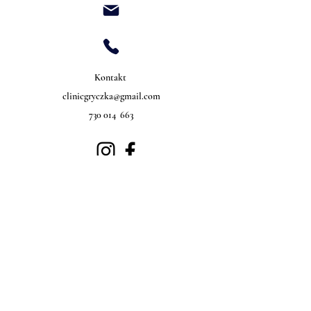
Kontakt
clinicgryczka@gmail.com
730 014 663
©2022 wykonanie Ilona Gryczka Clinic.