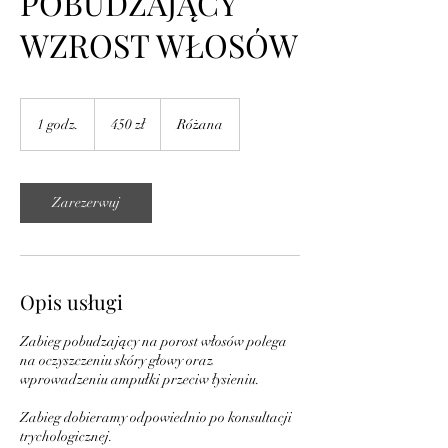
POBUDZAJĄCY
WZROST WŁOSÓW
450
złotych
1 godz.
1
450 zł
Różana
polskich
g
o
d
z
Zarezerwuj
Opis usługi
Zabieg pobudzający na porost włosów polega
na oczyszczeniu skóry głowy oraz
wprowadzeniu ampułki przeciw łysieniu.
Zabieg dobieramy odpowiednio po konsultacji
trychologicznej.