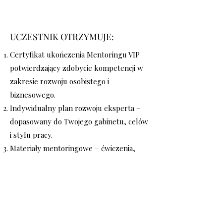
UCZESTNIK OTRZYMUJE:
Certyfikat ukończenia Mentoringu VIP
potwierdzający zdobycie kompetencji w
zakresie rozwoju osobistego i
biznesowego.
Indywidualny plan rozwoju eksperta –
dopasowany do Twojego gabinetu, celów
i stylu pracy.
Materiały mentoringowe – ćwiczenia,
checklisty i karty wdrożeniowe do
dalszej pracy.
Dostęp do zamkniętej społeczności
absolwentek, z którymi możesz
wymieniać doświadczenia i inspirować się