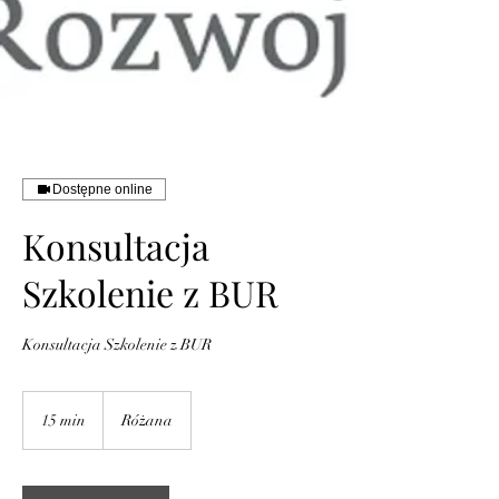
Dostępne online
Konsultacja
Szkolenie z BUR
Konsultacja Szkolenie z BUR
15 min
1
Różana
5
m
i