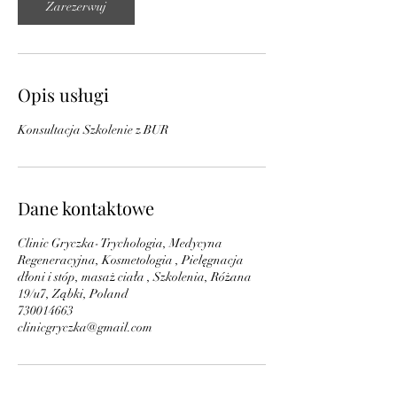
n
Zarezerwuj
Opis usługi
Konsultacja Szkolenie z BUR
Dane kontaktowe
Clinic Gryczka- Trychologia, Medycyna
Regeneracyjna, Kosmetologia , Pielęgnacja
dłoni i stóp, masaż ciała , Szkolenia, Różana
19/u7, Ząbki, Poland
730014663
clinicgryczka@gmail.com