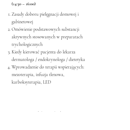
(14:30 – 16:00)
Zasady doboru pielęgnacji domowej i
gabinetowej
Omówienie podstawowych substancji
aktywnych stosowanych w preparatach
trychologicznych
Kiedy kierować pacjenta do lekarza
dermatologa / endokrynologa / dietetyka
Wprowadzenie do terapii wspierających:
mezoterapia, infuzja tlenowa,
karboksyterapia, LED
WALIDACJA (16:00 – 16:30)
Sprawdzenie poziomu zrozumienia materiału