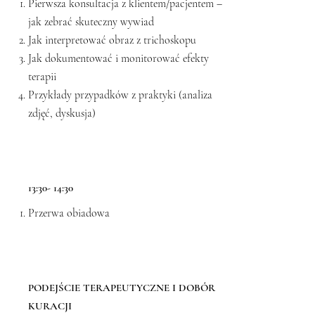
Pierwsza konsultacja z klientem/pacjentem –
jak zebrać skuteczny wywiad
Jak interpretować obraz z trichoskopu
Jak dokumentować i monitorować efekty
terapii
Przykłady przypadków z praktyki (analiza
zdjęć, dyskusja)
13:30- 14:30
Przerwa obiadowa
PODEJŚCIE TERAPEUTYCZNE I DOBÓR
KURACJI